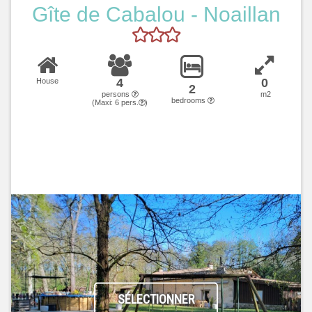
Gîte de Cabalou - Noaillan
4
0
House
2
persons
m2
bedrooms
(Maxi:
6
pers.
)
SÉLECTIONNER