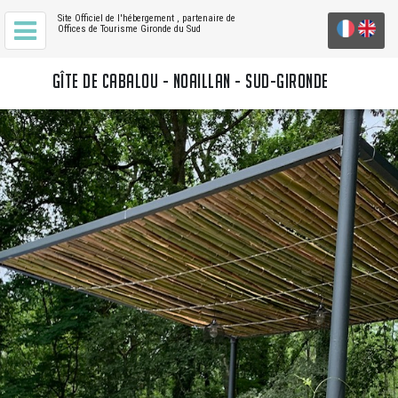
Site Officiel de l'hébergement
, partenaire de
Offices de Tourisme Gironde du Sud
GÎTE DE CABALOU - NOAILLAN - SUD-GIRONDE